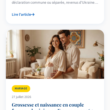
déclaration commune ou séparée, revenus d'Ukraine,
comptes étrangers, immobilier, prélèvement à la
Lire l'article
source et protection temporaire.
MARIAGE
27 juillet 2026
Grossesse et naissance en couple