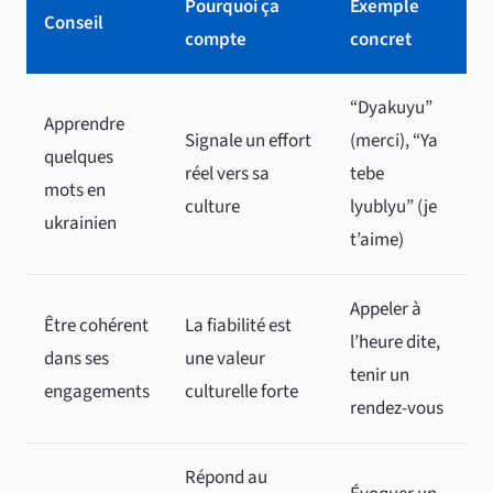
Pourquoi ça
Exemple
Conseil
compte
concret
“Dyakuyu”
Apprendre
Signale un effort
(merci), “Ya
quelques
réel vers sa
tebe
mots en
culture
lyublyu” (je
ukrainien
t’aime)
Appeler à
Être cohérent
La fiabilité est
l’heure dite,
dans ses
une valeur
tenir un
engagements
culturelle forte
rendez-vous
Répond au