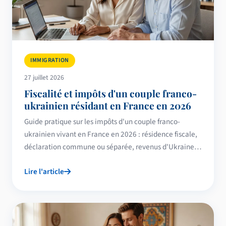
IMMIGRATION
27 juillet 2026
Fiscalité et impôts d'un couple franco-
ukrainien résidant en France en 2026
Guide pratique sur les impôts d'un couple franco-
ukrainien vivant en France en 2026 : résidence fiscale,
déclaration commune ou séparée, revenus d'Ukraine,
comptes étrangers, immobilier, prélèvement à la
Lire l'article
source et protection temporaire.