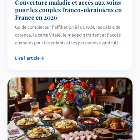
Couverture maladie et accès aux soins
pour les couples franco-ukrainiens en
France en 2026
Guide complet sur l'affiliation à la CPAM, les délais de
carence, la carte Vitale, le médecin traitant et l'accès
aux soins pour les enfants et les personnes ayant fui la
guerre, adapté aux couples franco-ukrainiens vivant en
Lire l'article
France.