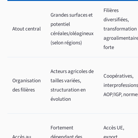
Filières
Grandes surfaces et
diversifiées,
potentiel
Atout central
transformation
céréales/oléagineux
agroalimentair
(selon régions)
forte
Acteurs agricoles de
Coopératives,
Organisation
tailles variées,
interprofessions
des filières
structuration en
AOP/IGP, norme
évolution
Fortement
Accès UE,
Accès au
dépendant des
export,