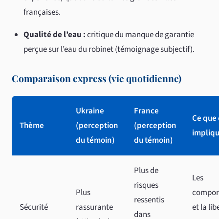
françaises.
Qualité de l’eau :
critique du manque de garantie
perçue sur l’eau du robinet (témoignage subjectif).
Comparaison express (vie quotidienne)
Ukraine
France
Ce que 
Thème
(perception
(perception
impliq
du témoin)
du témoin)
Plus de
Les
risques
Plus
compor
ressentis
Sécurité
rassurante
et la li
dans