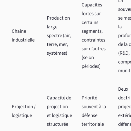
La
Capacités
souve
fortes sur
Production
se me
certains
large
la
Chaîne
segments,
spectre (air,
profo
industrielle
contraintes
terre, mer,
de la 
sur d’autres
systèmes)
(R&D,
(selon
compo
périodes)
munit
Deux
Capacité de
Priorité
doctri
Projection /
projection
souvent à la
projec
logistique
et logistique
défense
extéri
structurée
territoriale
défen