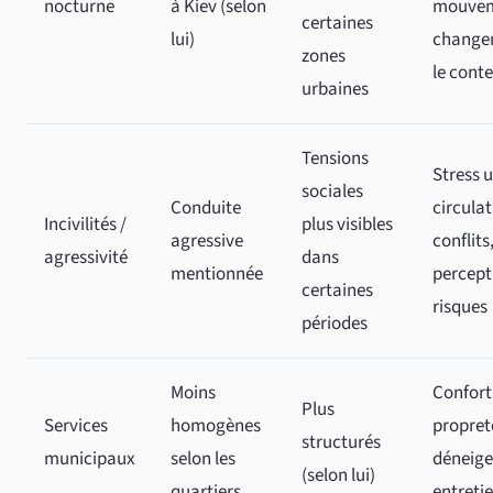
nocturne
à Kiev (selon
mouve
certaines
lui)
changen
zones
le cont
urbaines
Tensions
Stress u
sociales
Conduite
circulat
Incivilités /
plus visibles
agressive
conflits
agressivité
dans
mentionnée
percept
certaines
risques
périodes
Moins
Confort 
Plus
Services
homogènes
propret
structurés
municipaux
selon les
déneig
(selon lui)
quartiers
entreti