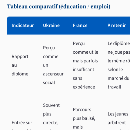
Tableau comparatif (éducation / emploi)
Indicateur
Ukraine
France
À retenir
Perçu
Le diplôme
Perçu
comme utile
ne joue pa
Rapport
comme
mais parfois
le même rô
au
un
insuffisant
selon le
diplôme
ascenseur
sans
marché du
social
expérience
travail
Souvent
Parcours
plus
Les jeunes
plus balisé,
Entrée sur
directe,
arbitrent
mais