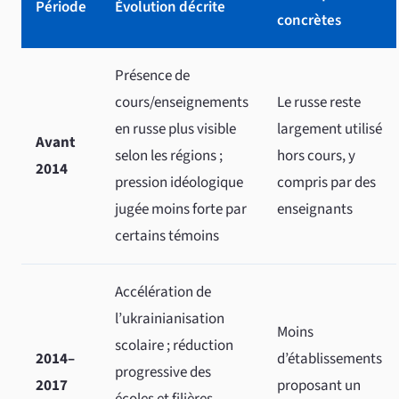
Période
Évolution décrite
concrètes
Présence de
cours/enseignements
Le russe reste
en russe plus visible
largement utilisé
Avant
selon les régions ;
hors cours, y
2014
pression idéologique
compris par des
jugée moins forte par
enseignants
certains témoins
Accélération de
l’ukrainianisation
Moins
scolaire ; réduction
2014–
d’établissements
progressive des
2017
proposant un