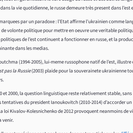
 dans la vie quotidienne, le russe demeure très present dans l’est e
marquees par un paradoxe : l’Etat affirme l’ukrainien comme langu
e volonte politique pour mettre en oeuvre une veritable politiqu
politiques de l’est continuent a fonctionner en russe, et la produc
inante dans les medias.
outchma (1994-2005), lui-meme russophone natif de l’est, illustre
st pas la Russie
(2003) plaide pour la souverainete ukrainienne to
s.
 et 2000, la question linguistique reste relativement stable, sans
es tentatives du president Ianoukovitch (2010-2014) d’accorder un s
 la loi Kivalov-Kolesnichenko de 2012 provoquent neanmoins de vi
a venir.