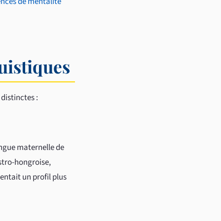
ences de mentalité
uistiques
distinctes :
langue maternelle de
stro-hongroise,
entait un profil plus