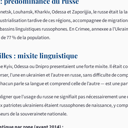
ud : predominance du russe
netsk, Louhansk, Kharkiv, Odessa et Zaporijjia, le russe était la l
strialisation tardive de ces régions, accompagnee de migrations
 bassins linguistiques russophones. En Crimee, annexee a l’Ukrain
s de 77 % de la population.
lles : mixite linguistique
Kyiv, Odessa ou Dnipro presentaient une forte mixite. Il était c
er, l’une en ukrainien et l’autre en russe, sans difficulte de co
hacun parle sa langue et comprend celle de l’autre — est une par
uligner que l’usage du russe ne signifiait pas nécessairement une 
 patriotes ukrainiens étaient russophones de naissance, y compr
nseurs de la souverainete nationale.
stique par zone (avant 2014) :