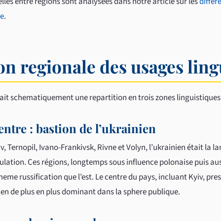
elles entre régions sont analysees dans notre article sur les
différ
ne
.
on regionale des usages ling
it schematiquement une repartition en trois zones linguistiques 
centre : bastion de l’ukrainien
iv, Ternopil, Ivano-Frankivsk, Rivne et Volyn, l’ukrainien était la 
pulation. Ces régions, longtemps sous influence polonaise puis au
meme russification que l’est. Le centre du pays, incluant Kyiv, pres
ien de plus en plus dominant dans la sphere publique.