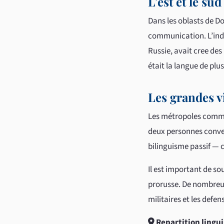
L’est et le s
Dans les oblasts de Do
communication. L’indu
Russie, avait cree des
était la langue de plu
Les grandes vi
Les métropoles comme 
deux personnes convers
bilinguisme passif — c
Il est important de so
prorusse. De nombreux
militaires et les defe
Repartition lingui