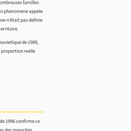
nombreuses familles
— un phenomene appele
e n’était pas definie
erritoire.
 sovietique de 1989,
 proportion reelle
 de 1996 confirme ce
ues des minorites