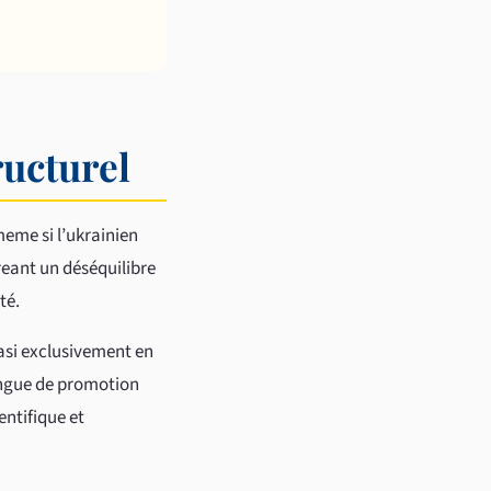
ructurel
 meme si l’ukrainien
reant un déséquilibre
té.
uasi exclusivement en
angue de promotion
entifique et