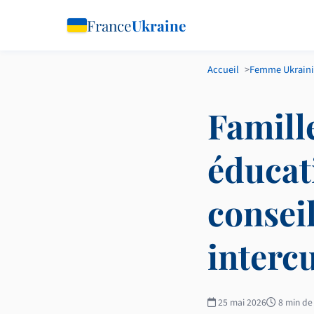
France
Ukraine
Accueil
Femme Ukrain
Famill
éducati
consei
intercu
25 mai 2026
8 min de 