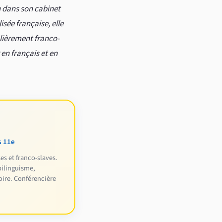
u dans son cabinet
sée française, elle
ulièrement franco-
 en français et en
s 11e
es et franco-slaves.
bilinguisme,
ire. Conférencière