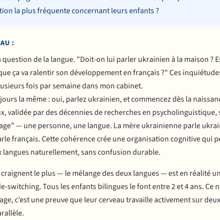
tion la plus fréquente concernant leurs enfants ?
AU :
a question de la langue. "Doit-on lui parler ukrainien à la maison ? Es
que ça va ralentir son développement en français ?" Ces inquiétude
plusieurs fois par semaine dans mon cabinet.
jours la même : oui, parlez ukrainien, et commencez dès la naissanc
x, validée par des décennies de recherches en psycholinguistique, 
ge” — une personne, une langue. La mère ukrainienne parle ukrain
arle français. Cette cohérence crée une organisation cognitive qui p
x langues naturellement, sans confusion durable.
 craignent le plus — le mélange des deux langues — est en réalité
-switching. Tous les enfants bilingues le font entre 2 et 4 ans. Ce n
age, c’est une preuve que leur cerveau travaille activement sur deu
rallèle.