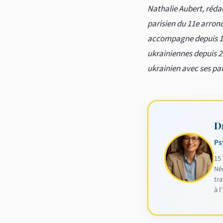
Nathalie Aubert, réda
parisien du 11e arrond
accompagne depuis 15 
ukrainiennes depuis 20
ukrainien avec ses pat
D
Ps
15 
Né
tr
à 