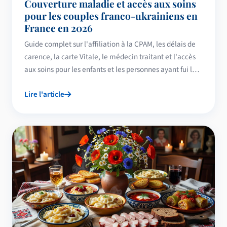
Couverture maladie et accès aux soins
pour les couples franco-ukrainiens en
France en 2026
Guide complet sur l'affiliation à la CPAM, les délais de
carence, la carte Vitale, le médecin traitant et l'accès
aux soins pour les enfants et les personnes ayant fui la
guerre, adapté aux couples franco-ukrainiens vivant en
Lire l'article
France.