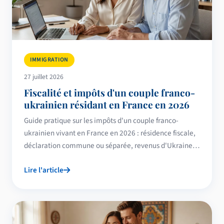
IMMIGRATION
27 juillet 2026
Fiscalité et impôts d'un couple franco-
ukrainien résidant en France en 2026
Guide pratique sur les impôts d'un couple franco-
ukrainien vivant en France en 2026 : résidence fiscale,
déclaration commune ou séparée, revenus d'Ukraine,
comptes étrangers, immobilier, prélèvement à la
Lire l'article
source et protection temporaire.